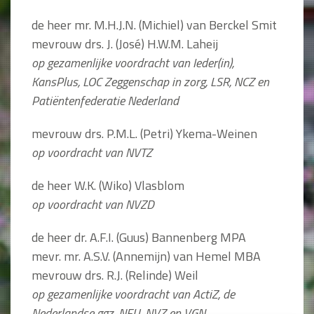
de heer mr. M.H.J.N. (Michiel) van Berckel Smit
mevrouw drs. J. (José) H.W.M. Laheij
op gezamenlijke voordracht van Ieder(in),
KansPlus, LOC Zeggenschap in zorg, LSR, NCZ en
Patiëntenfederatie Nederland
mevrouw drs. P.M.L. (Petri) Ykema-Weinen
op voordracht van NVTZ
de heer W.K. (Wiko) Vlasblom
op voordracht van NVZD
de heer dr. A.F.I. (Guus) Bannenberg MPA
mevr. mr. A.S.V. (Annemijn) van Hemel MBA
mevrouw drs. R.J. (Relinde) Weil
op gezamenlijke voordracht van ActiZ, de
Nederlandse ggz, NFU, NVZ en VGN