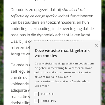
De code is zo opgezet dat hij
stimuleert tot
reflectie
op en het gesprek over
het functioneren
van bestuurders en toezichthouders, en hun
onderlinge verhouding, in de overtuiging dat de
code pas in die dynamiek echt tot leven komt.
Daarbij is de code het gemeenschappelijk
×
referentiekader en een hulpmiddel om op
Deze website maakt gebruik
terug te vallen in lastige situaties.
van cookies
De code is een vorm van
Deze website maakt gebruik van cookies om
zelfregulering
. Het
de gebruikerservaring te verbeteren. Door
zelfregulerende karakter van de code vraagt
gebruik te maken van onze website gaat u
van de overheid dat zij zorgorganisaties
akkoord met alle cookies in
overeenstemming met ons Cookiebeleid.
voldoende ruimte biedt om op eigen en
Lees meer
adequate wijze invulling te geven aan de
PRESTATIE
realisatie van hun maatschappelijke
TARGETING
doelstelling. Zelfregulering maakt het mogelijk