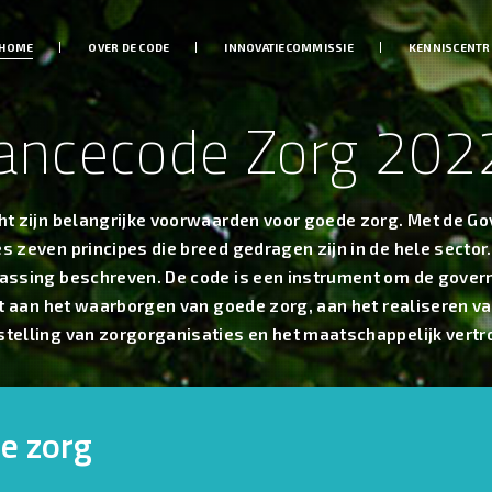
HOME
OVER DE CODE
INNOVATIECOMMISSIE
KENNISCENT
ancecode Zorg 202
ht zijn belangrijke voorwaarden voor goede zorg. Met de G
 zeven principes die breed gedragen zijn in de hele sector. 
assing beschreven. De code is een instrument om de govern
gt aan het waarborgen van goede zorg, aan het realiseren v
telling van zorgorganisaties en het maatschappelijk vert
e zorg