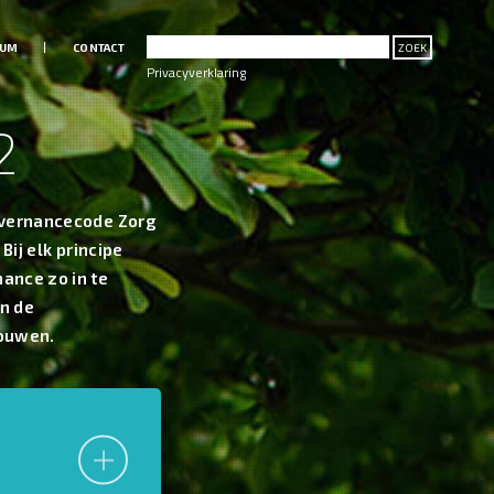
RUM
CONTACT
ZOEK
Privacyverklaring
2
overnancecode Zorg
Bij elk principe
ance zo in te
an de
rouwen.