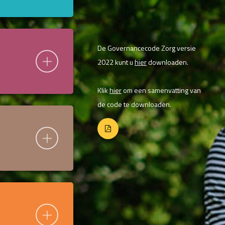
teen voor de
De Governancecode Zorg versie
2022 kunt u
hier
downloaden.
tandaarden en
Klik
hier
om een samenvatting van
elangen van
de code te downloaden.
verlener en
st algemene
daarbij in
t, openheid en
s binnen de
atie zelf te
et
aar worden in
aarden als
er actief
 koers van de
ulling krijgen
kers (OR), en
j is een open
de